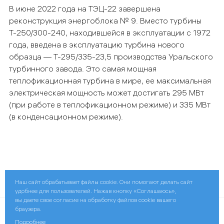
В июне 2022 года на ТЭЦ-22 завершена
реконструкция энергоблока № 9. Вместо турбины
Т-250/300-240, находившейся в эксплуатации с 1972
года, введена в эксплуатацию турбина нового
образца — Т-295/335-23,5 производства Уральского
турбинного завода. Это самая мощная
теплофикационная турбина в мире, ее максимальная
электрическая мощность может достигать 295 МВт
(при работе в теплофикационном режиме) и 335 МВт
(в конденсационном режиме).
Поделиться:
Наш сайт обрабатывает файлы cookie. Они помогают делать сайт
удобнее для пользователей. Нажав кнопку «Соглашаюсь»,
вы даете свое согласие на обработку файлов cookie вашего
браузера.
© 2026 ПАО «Мосэнерго»
Подробнее