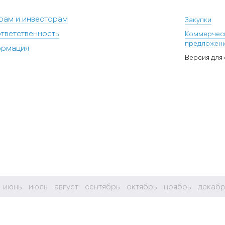
рам и инвесторам
Закупки
тветственность
Коммерчес
предложен
ормация
Версия для
июнь
июль
август
сентябрь
октябрь
ноябрь
декабр