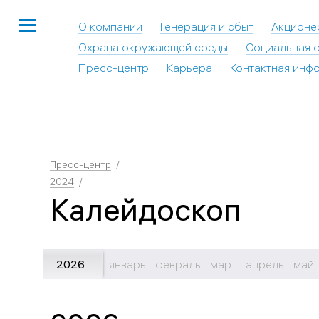
О компании
Генерация и сбыт
Акционе
Охрана окружающей среды
Социальная о
Пресс-центр
Карьера
Контактная инф
Пресс-центр
2024
Калейдоскоп
2026
январь
февраль
март
апрель
май