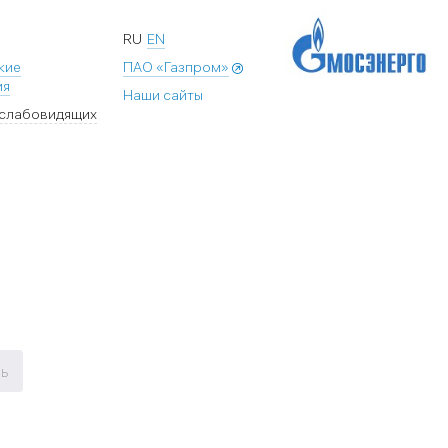
RU
EN
кие
ПАО «Газпром»
ия
Наши сайты
 слабовидящих
ь