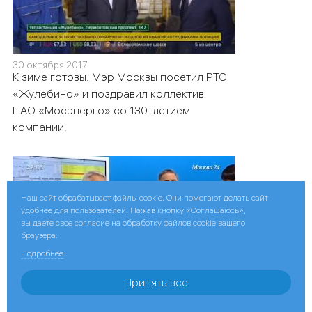
30 октября 2017
К зиме готовы. Мэр Москвы посетил РТС
«Жулебино» и поздравил коллектив
ПАО «Мосэнерго» со 130-летием
компании.
Наш сайт обрабатывает файлы cookie. Они помогают делать сайт
удобнее для пользователей. Нажав кнопку «Соглашаюсь»,
вы даете свое согласие на обработку файлов cookie вашего
браузера.
Подробнее
Принять все
2 октября 2017
Столица готова к началу отопительного