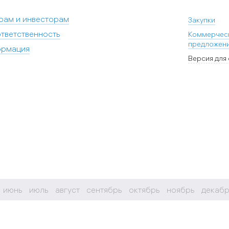
рам и инвесторам
Закупки
тветственность
Коммерчес
предложен
ормация
Версия для
июнь
июль
август
сентябрь
октябрь
ноябрь
декабр