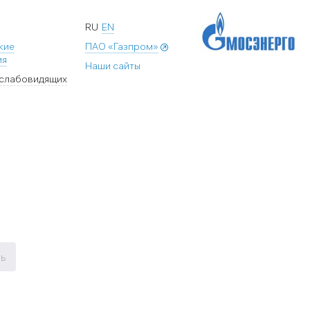
RU
EN
кие
ПАО «Газпром»
ия
Наши сайты
 слабовидящих
ь