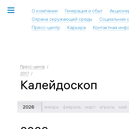
О компании
Генерация и сбыт
Акционе
Охрана окружающей среды
Социальная о
Пресс-центр
Карьера
Контактная инф
Пресс-центр
2017
Калейдоскоп
2026
январь
февраль
март
апрель
май