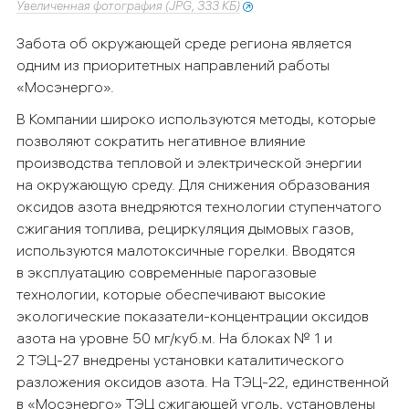
Увеличенная фотография (JPG, 333 КБ)
Забота об окружающей среде региона является
одним из приоритетных направлений работы
«
Мосэнерго
»
.
В Компании широко используются методы, которые
позволяют сократить негативное влияние
производства тепловой и электрической энергии
на окружающую среду. Для снижения образования
оксидов азота внедряются технологии ступенчатого
сжигания топлива, рециркуляция дымовых газов,
используются малотоксичные горелки. Вводятся
в эксплуатацию современные парогазовые
технологии, которые обеспечивают высокие
экологические показатели-концентрации оксидов
азота на уровне 50 мг/куб.м. На блоках № 1 и
2 ТЭЦ-27 внедрены установки каталитического
разложения оксидов азота. На ТЭЦ-22, единственной
в
«
Мосэнерго
»
ТЭЦ сжигающей уголь, установлены