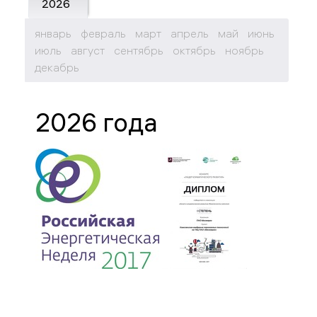
2026
январь
февраль
март
апрель
май
июнь
июль
август
сентябрь
октябрь
ноябрь
декабрь
2026 года