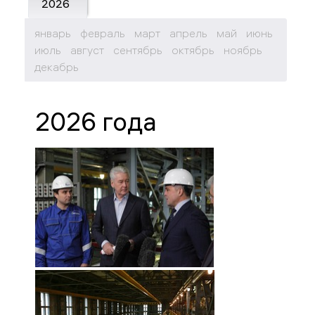
2026
январь
февраль
март
апрель
май
июнь
июль
август
сентябрь
октябрь
ноябрь
декабрь
2026 года