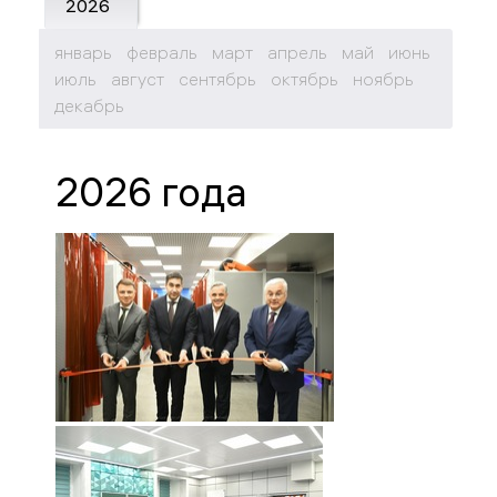
2026
январь
февраль
март
апрель
май
июнь
июль
август
сентябрь
октябрь
ноябрь
декабрь
2026 года