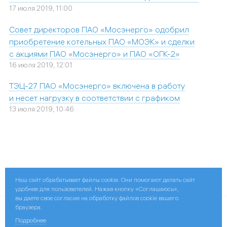
17 июля 2019, 11:00
Совет директоров ПАО «Мосэнерго» одобрил
приобретение котельных ПАО «МОЭК» и сделки
с акциями ПАО «Мосэнерго» и ПАО «ОГК-2»
16 июля 2019, 12:01
ТЭЦ-27 ПАО «Мосэнерго» включена в работу
и несет нагрузку в соответствии с графиком
13 июля 2019, 10:46
Поделиться:
Наш сайт обрабатывает файлы cookie. Они помогают делать сайт
удобнее для пользователей. Нажав кнопку «Соглашаюсь»,
вы даете свое согласие на обработку файлов cookie вашего
браузера.
© 2026 ПАО «Мосэнерго»
Подробнее