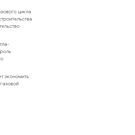
зового цикла.
строительства
тельство
тла-
троль
го
ет экономить
огазовой