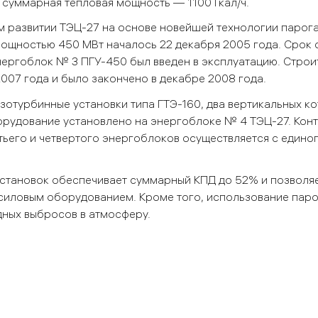
 суммарная тепловая мощность — 1100 Гкал/ч.
м развитии ТЭЦ-27 на основе новейшей технологии парога
ощностью 450 МВт началось 22 декабря 2005 года. Срок 
энергоблок № 3 ПГУ-450 был введен в эксплуатацию. Строи
007 года и было закончено в декабре 2008 года.
зотурбинные установки типа ГТЭ-160, два вертикальных ко
орудование установлено на энергоблоке № 4 ТЭЦ-27. Кон
ьего и четвертого энергоблоков осуществляется с едино
становок обеспечивает суммарный КПД до 52% и позволя
силовым оборудованием. Кроме того, использование пар
дных выбросов в атмосферу.