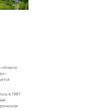
 области.
еро-
уется
ось в 1987
вый
трическая