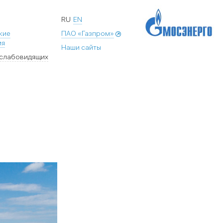
RU
EN
кие
ПАО «Газпром»
ия
Наши сайты
 слабовидящих