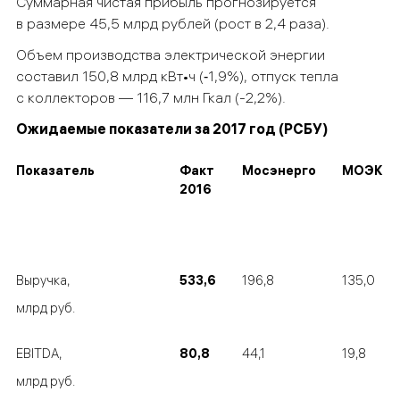
Суммарная чистая прибыль прогнозируется
в размере 45,5 млрд рублей (рост в 2,4 раза).
Объем производства электрической энергии
составил 150,8 млрд кВт•ч (‑1,9%), отпуск тепла
с коллекторов — 116,7 млн Гкал (-2,2%).
Ожидаемые показатели за 2017 год (РСБУ)
Показатель
Факт
Мосэнерго
МОЭК
201
6
Выручка,
533
,6
196,8
135,0
млрд руб.
EBITDA,
80,8
44,1
19,8
млрд руб.