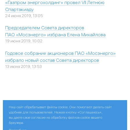
«Газпром энергохолдинг» провел VII Летнюю
Спартакиаду
24 июня 2019, 13:05
Председателем Совета директоров
ПАО «Мосэнерго» избрана Елена Михайлова
19 июня 2019, 10:02
Годовое собрание акционеров ПАО «Мосэнерго»
избрало новый состав Совета директоров
13 июня 2019, 13:53
Поделиться:
Наш сайт обрабатывает файлы cookie. Они помогают делать сайт
удобнее для пользователей. Нажав кнопку «Соглашаюсь»,
вы даете свое согласие на обработку файлов cookie вашего
браузера.
© 2026 ПАО «Мосэнерго»