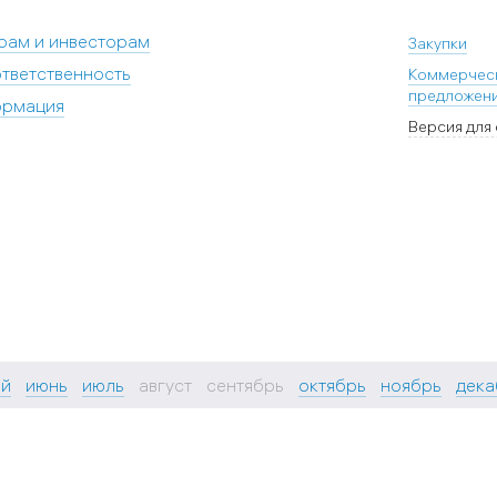
рам и инвесторам
Закупки
тветственность
Коммерчес
предложен
ормация
Версия для
ай
июнь
июль
август
сентябрь
октябрь
ноябрь
дека