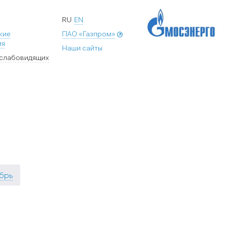
RU
EN
кие
ПАО «Газпром»
ия
Наши сайты
 слабовидящих
брь