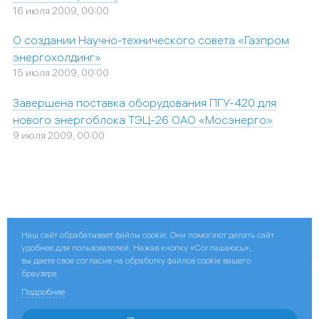
16 июля 2009, 00:00
О создании Научно-технического совета «Газпром
энергохолдинг»
15 июля 2009, 00:00
Завершена поставка оборудования ПГУ-420 для
нового энергоблока ТЭЦ-26 ОАО «Мосэнерго»
9 июля 2009, 00:00
Поделиться:
Наш сайт обрабатывает файлы cookie. Они помогают делать сайт
удобнее для пользователей. Нажав кнопку «Соглашаюсь»,
вы даете свое согласие на обработку файлов cookie вашего
браузера.
© 2026 ПАО «Мосэнерго»
Подробнее
Контактная информация