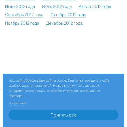
Июнь 2012 года
Июль 2012 года
Август 2012 года
Сентябрь 2012 года
Октябрь 2012 года
Ноябрь 2012 года
Декабрь 2012 года
Поделиться:
Наш сайт обрабатывает файлы cookie. Они помогают делать сайт
удобнее для пользователей. Нажав кнопку «Соглашаюсь»,
вы даете свое согласие на обработку файлов cookie вашего
браузера.
© 2026 ПАО «Мосэнерго»
Подробнее
Контактная информация
Принять все
ПАО «Газпром»