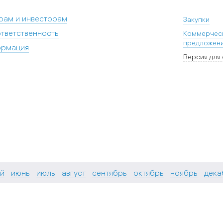
рам и инвесторам
Закупки
тветственность
Коммерчес
предложен
ормация
Версия для
й
июнь
июль
август
сентябрь
октябрь
ноябрь
дека