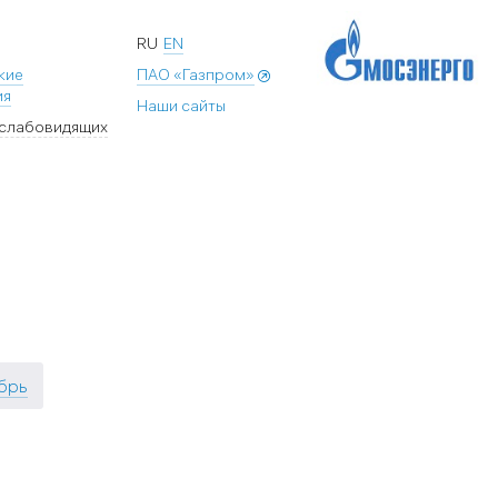
RU
EN
кие
ПАО «Газпром»
ия
Наши сайты
 слабовидящих
брь