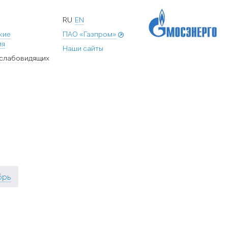
RU
EN
кие
ПАО «Газпром»
ия
Наши сайты
 слабовидящих
брь