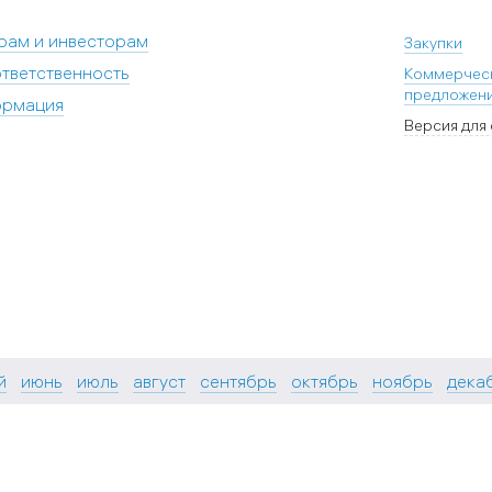
рам и инвесторам
Закупки
тветственность
Коммерчес
предложен
ормация
Версия для
й
июнь
июль
август
сентябрь
октябрь
ноябрь
дека