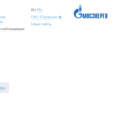
RU
EN
кие
ПАО «Газпром»
ия
Наши сайты
 слабовидящих
брь