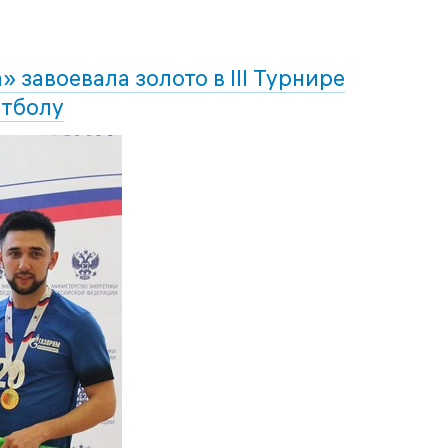
 завоевала золото в III Турнире
утболу