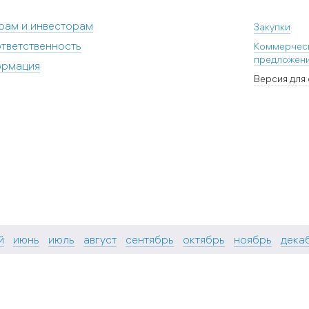
рам и инвесторам
Закупки
тветственность
Коммерчес
предложен
ормация
Версия для
й
июнь
июль
август
сентябрь
октябрь
ноябрь
дека