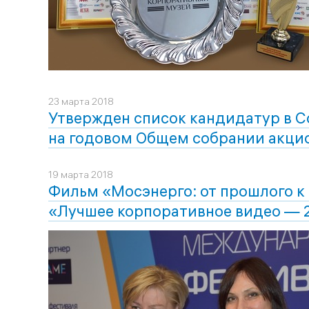
23 марта 2018
Утвержден список кандидатур в С
на годовом Общем собрании акци
19 марта 2018
Фильм «Мосэнерго: от прошлого к
«Лучшее корпоративное видео — 